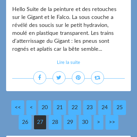
Hello Suite de la peinture et des retouches
sur le Gigant et le Falco. La sous couche a
révélé des soucis sur le petit hydravion,
moulé en plastique transparent. Les trains
d'atterrissage du Gigant : les pneus sont
rognés et aplatis car la bête semble...
Lire la suite
<<
<
10
20
21
22
23
24
25
26
27
28
29
30
40
50
60
70
80
90
>
>>