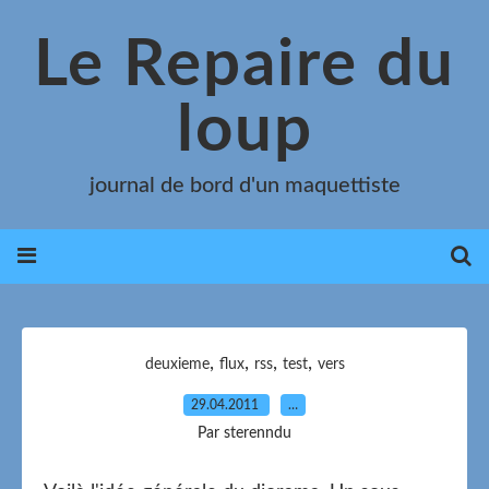
Le Repaire du
loup
journal de bord d'un maquettiste
,
,
,
,
deuxieme
flux
rss
test
vers
29.04.2011
…
Par sterenndu