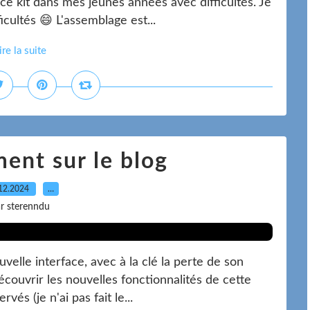
t ce kit dans mes jeunes années avec difficultés. Je
ficultés 😄 L'assemblage est...
ire la suite
ent sur le blog
12.2024
…
r sterenndu
velle interface, avec à la clé la perte de son
écouvrir les nouvelles fonctionnalités de cette
vés (je n'ai pas fait le...