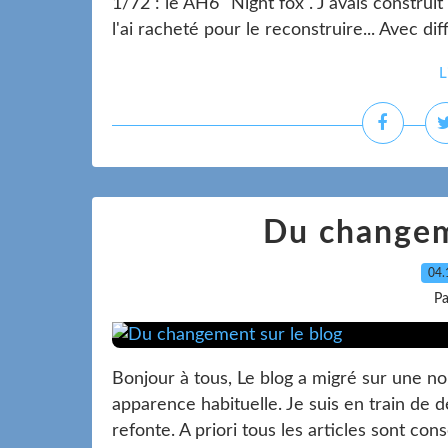
1/72 : le AH6 "Night fox". J'avais construi
l'ai racheté pour le reconstruire... Avec dif
L
Du changem
04.
Pa
Bonjour à tous, Le blog a migré sur une nou
apparence habituelle. Je suis en train de d
refonte. A priori tous les articles sont conser