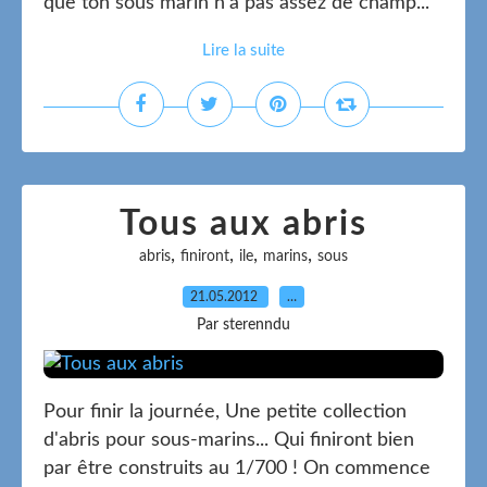
que ton sous marin n’a pas assez de champ...
Lire la suite
Tous aux abris
,
,
,
,
abris
finiront
ile
marins
sous
21.05.2012
…
Par sterenndu
Pour finir la journée, Une petite collection
d'abris pour sous-marins... Qui finiront bien
par être construits au 1/700 ! On commence