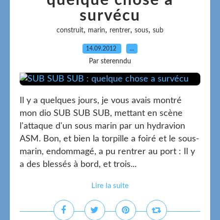
quelque chose a
survécu
,
,
,
,
construit
marin
rentrer
sous
sub
14.09.2012
…
Par sterenndu
Il y a quelques jours, je vous avais montré
mon dio SUB SUB SUB, mettant en scène
l'attaque d'un sous marin par un hydravion
ASM. Bon, et bien la torpille a foiré et le sous-
marin, endommagé, a pu rentrer au port : Il y
a des blessés à bord, et trois...
Lire la suite