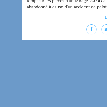
tempssur les pièces d'un Mirage 2000D au 
abandonné à cause d'un accident de peinture
L