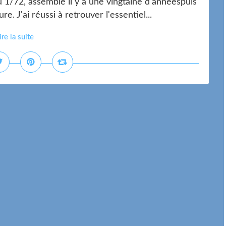
1/72, assemblé il y a une vingtaine d'annéespuis
. J'ai réussi à retrouver l'essentiel...
ire la suite