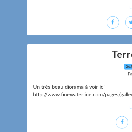
L
Terr
26.
Pa
Un très beau diorama à voir ici
http://www.finewaterline.com/pages/gall
L