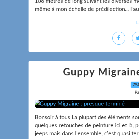
106 mètres de long suivant les diverses m
même à mon échelle de prédilection... Faut
L
Guppy Migraine
29.
Pa
Bonsoir à tous La plupart des éléments sont
quelques retouches de peinture ici et là, 
jeeps mais dans l'ensemble, c'est quasi te