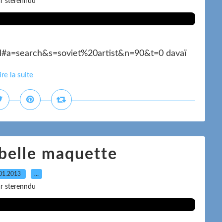
r sterenndu
tml#a=search&s=soviet%20artist&n=90&t=0 davaï
ire la suite
 belle maquette
01.2013
…
r sterenndu