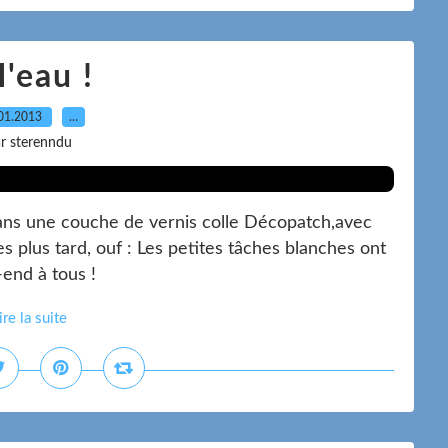
l'eau !
01.2013
…
r sterenndu
 dans une couche de vernis colle Décopatch,avec
s plus tard, ouf : Les petites tâches blanches ont
end à tous !
ire la suite