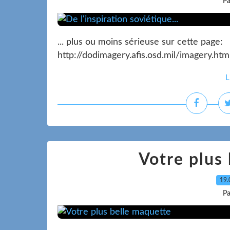
Pa
... plus ou moins sérieuse sur cette page:
http://dodimagery.afis.osd.mil/imagery.h
L
Votre plus
19.
Pa