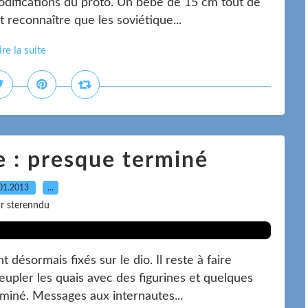
odifications du proto. Un bébé de 15 cm tout de
 reconnaître que les soviétique...
ire la suite
 : presque terminé
01.2013
…
r sterenndu
 désormais fixés sur le dio. Il reste à faire
peupler les quais avec des figurines et quelques
rminé. Messages aux internautes...