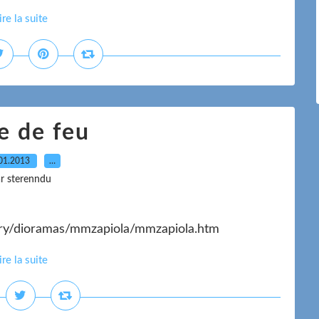
ire la suite
e de feu
01.2013
…
r sterenndu
ery/dioramas/mmzapiola/mmzapiola.htm
ire la suite