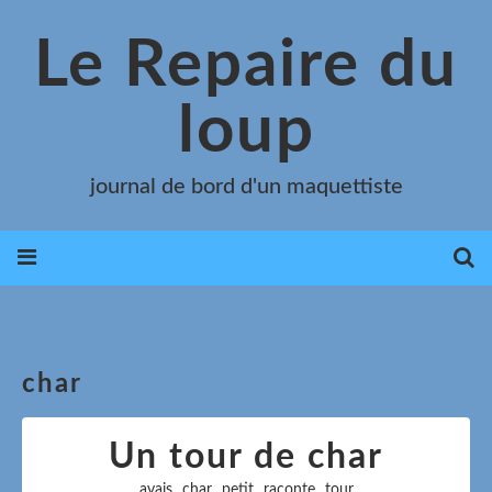
Le Repaire du
loup
journal de bord d'un maquettiste
char
Un tour de char
,
,
,
,
avais
char
petit
raconte
tour