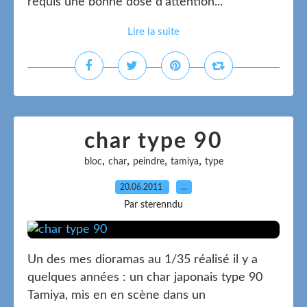
requis une bonne dose d'attention...
Lire la suite
char type 90
,
,
,
,
bloc
char
peindre
tamiya
type
20.06.2011
…
Par sterenndu
Un des mes dioramas au 1/35 réalisé il y a
quelques années : un char japonais type 90
Tamiya, mis en en scène dans un