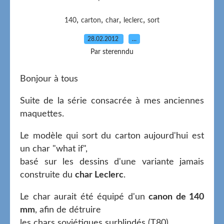
,
,
,
,
140
carton
char
leclerc
sort
28.02.2012
…
Par sterenndu
Bonjour à tous
Suite de la série consacrée à mes anciennes
maquettes.
Le modèle qui sort du carton aujourd'hui est
un char "what if",
basé sur les dessins d'une variante jamais
construite du
char Leclerc
.
Le char aurait été équipé d'un
canon de 140
mm
, afin de détruire
les chars soviétiques surblindés (T80).