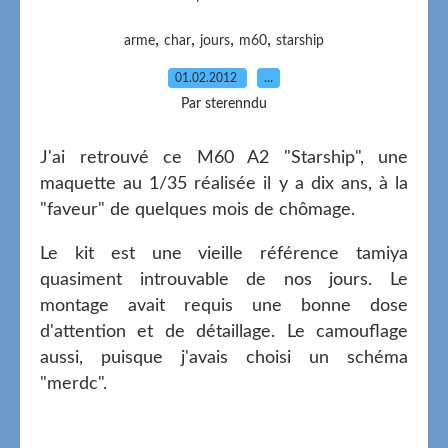
,
,
,
,
arme
char
jours
m60
starship
01.02.2012
…
Par sterenndu
J'ai retrouvé ce M60 A2 "Starship", une
maquette au 1/35 réalisée il y a dix ans, à la
"faveur" de quelques mois de chômage.
Le kit est une vieille référence tamiya
quasiment introuvable de nos jours. Le
montage avait requis une bonne dose
d'attention et de détaillage. Le camouflage
aussi, puisque j'avais choisi un schéma
"merdc".