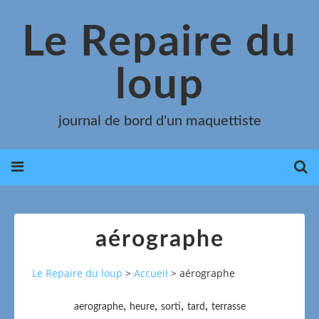
Le Repaire du
loup
journal de bord d'un maquettiste
aérographe
Le Repaire du loup
>
Accueil
>
aérographe
,
,
,
,
aerographe
heure
sorti
tard
terrasse