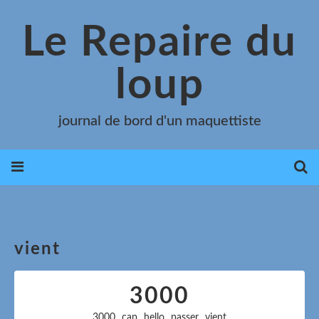
Le Repaire du
loup
journal de bord d'un maquettiste
vient
3000
,
,
,
,
3000
cap
hello
passer
vient