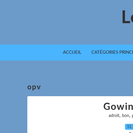
L
ACCUEIL
CATÉGORIES PRINC
opv
Gowin
,
,
adroit
bon
11.