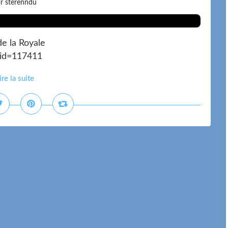
r sterenndu
e la Royale
?id=117411
ire la suite