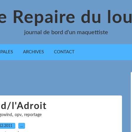
e Repaire du lo
journal de bord d'un maquettiste
IPALES
ARCHIVES
CONTACT
d/l'Adroit
,
,
gowind
opv
reportage
12.2011
…