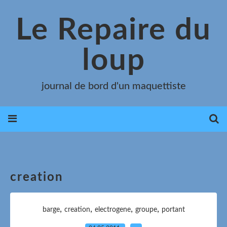
Le Repaire du
loup
journal de bord d'un maquettiste
creation
,
,
,
,
barge
creation
electrogene
groupe
portant