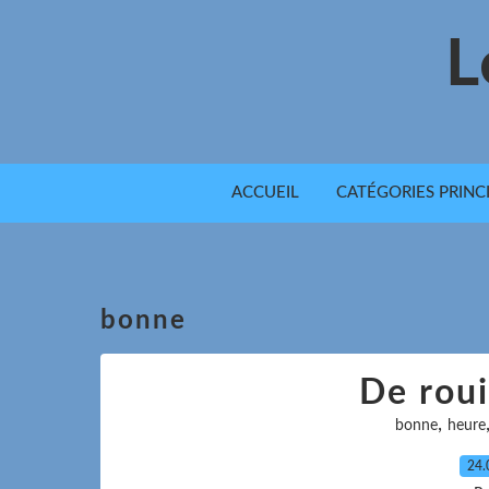
L
ACCUEIL
CATÉGORIES PRINC
bonne
De roui
,
bonne
heure
24.