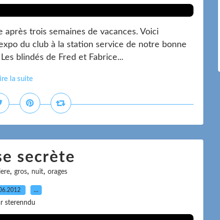
 après trois semaines de vacances. Voici
'expo du club à la station service de notre bonne
 Les blindés de Fred et Fabrice...
ire la suite
se secrète
,
,
,
iere
gros
nuit
orages
06.2012
…
r sterenndu