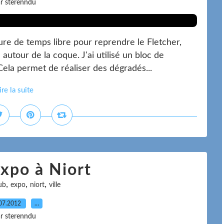
r sterenndu
re de temps libre pour reprendre le Fletcher,
 autour de la coque. J'ai utilisé un bloc de
ela permet de réaliser des dégradés...
ire la suite
expo à Niort
,
,
,
ub
expo
niort
ville
07.2012
…
r sterenndu