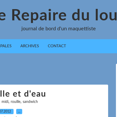
e Repaire du lo
journal de bord d'un maquettiste
IPALES
ARCHIVES
CONTACT
lle et d'eau
,
,
,
midi
rouille
sandwich
07.2012
…