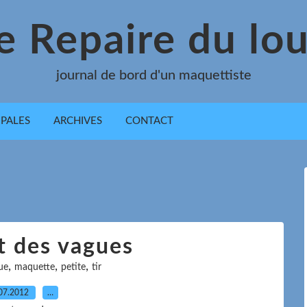
e Repaire du lo
journal de bord d'un maquettiste
IPALES
ARCHIVES
CONTACT
t des vagues
,
,
,
ue
maquette
petite
tir
07.2012
…