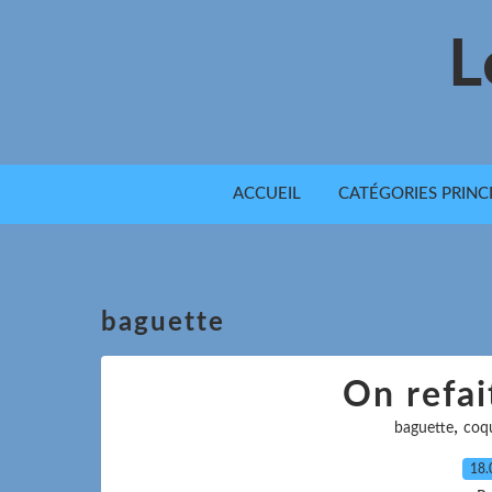
L
ACCUEIL
CATÉGORIES PRINC
baguette
On refai
,
baguette
coq
18.