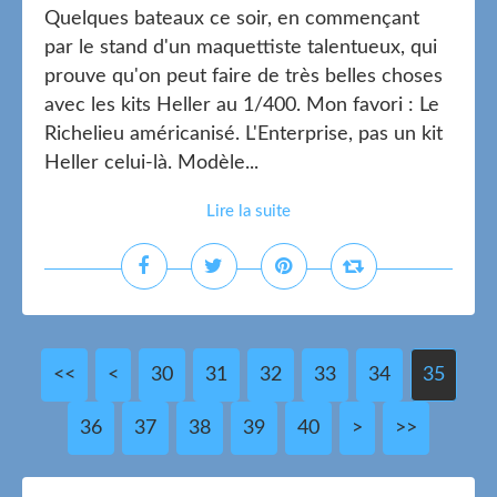
Quelques bateaux ce soir, en commençant
par le stand d'un maquettiste talentueux, qui
prouve qu'on peut faire de très belles choses
avec les kits Heller au 1/400. Mon favori : Le
Richelieu américanisé. L'Enterprise, pas un kit
Heller celui-là. Modèle...
Lire la suite
<<
<
10
20
30
31
32
33
34
35
36
37
38
39
40
50
60
70
80
90
>
>>