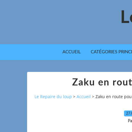
L
ACCUEIL
CATÉGORIES PRINC
Zaku en rout
Le Repaire du loup
>
Accueil
>
Zaku en route pou
27.
Pa