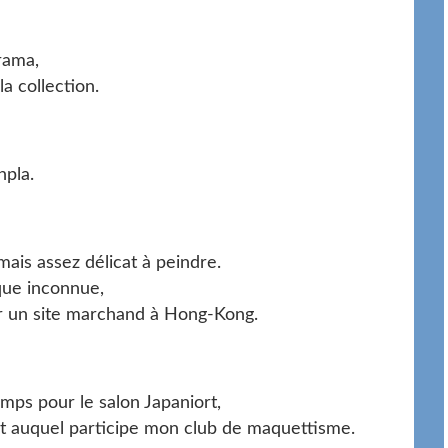
rama,
a collection.
npla.
mais assez délicat à peindre.
que inconnue,
sur un site marchand à Hong-Kong.
mps pour le salon Japaniort,
 et auquel participe mon club de maquettisme.