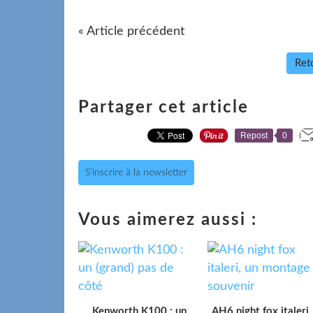
« Article précédent
Reto
Partager cet article
Repost
0
S'inscrire à la newsletter
Vous aimerez aussi :
Kenworth K100 : un
AH6 night fox italeri,