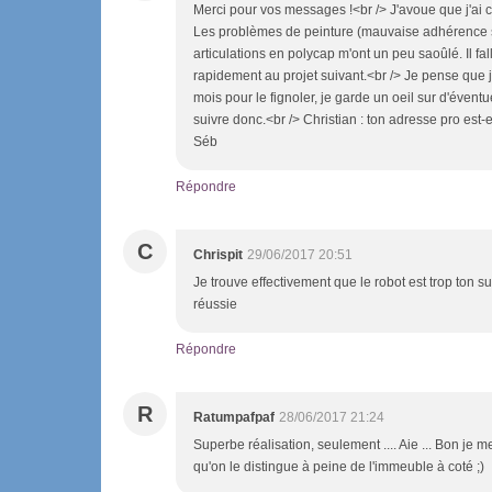
Merci pour vos messages !<br /> J'avoue que j'ai 
Les problèmes de peinture (mauvaise adhérence sur
articulations en polycap m'ont un peu saoûlé. Il fa
rapidement au projet suivant.<br /> Je pense que
mois pour le fignoler, je garde un oeil sur d'évent
suivre donc.<br /> Christian : ton adresse pro est-
Séb
Répondre
C
Chrispit
29/06/2017 20:51
Je trouve effectivement que le robot est trop ton su
réussie
Répondre
R
Ratumpafpaf
28/06/2017 21:24
Superbe réalisation, seulement .... Aie ... Bon je 
qu'on le distingue à peine de l'immeuble à coté ;)