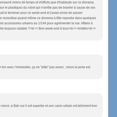
consacré moins de temps et d'efforts que d'habitude sur ce diorama.
 le plastique) du robot qui n'arrête pas de branler à cause de ses
llait le terminer pour ce week-end et j'avais envie de passer
 je ressortirai quand même ce diorama à tête reposée dans quelques
uels accessoires urbains au 1/144 pour agrémenter la rue. Affaire à
elle toujours valable ?<br /> Bon week-end à tous<br /> Amitiés<br />
r ton avec l’immeuble, ça ne "jette" pas assez ; sinon la pose est
me lance :p Bah oui il est superbe et son camo urbain est tellzment bon