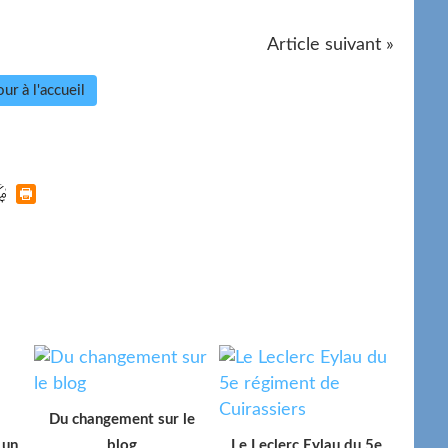
Article suivant »
ur à l'accueil
Du changement sur le
 un
blog
Le Leclerc Eylau du 5e