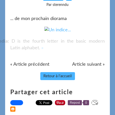
Par sterenndu
... de mon prochain diorama
dia:
D is the fourth letter in the basic modern
Latin alphabet.
»
« Article précédent
Article suivant »
Retour à l'accueil
Partager cet article
Repost
0