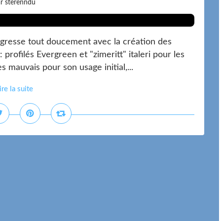
r sterenndu
ogresse tout doucement avec la création des
profilés Evergreen et "zimeritt" italeri pour les
s mauvais pour son usage initial,...
ire la suite