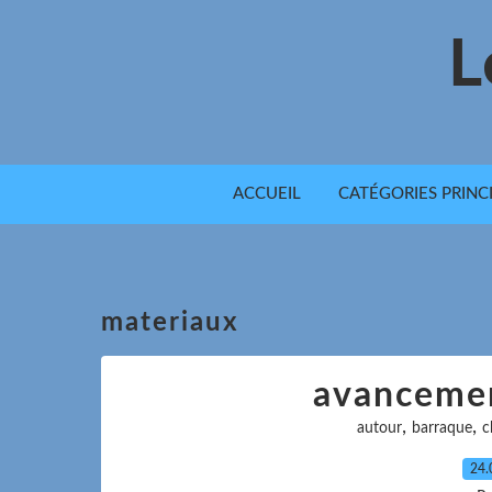
L
ACCUEIL
CATÉGORIES PRINC
materiaux
avancemen
,
,
autour
barraque
c
24.