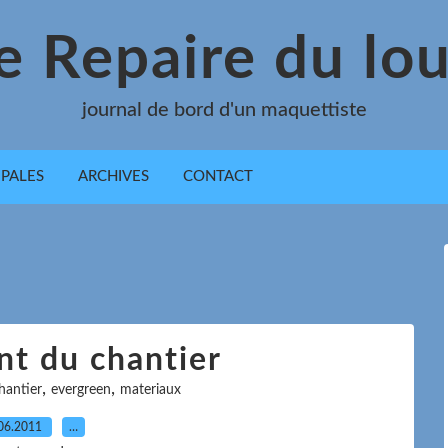
e Repaire du lo
journal de bord d'un maquettiste
IPALES
ARCHIVES
CONTACT
t du chantier
,
,
hantier
evergreen
materiaux
06.2011
…