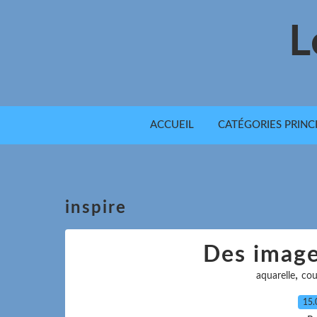
L
ACCUEIL
CATÉGORIES PRINC
inspire
Des imag
,
aquarelle
cou
15.