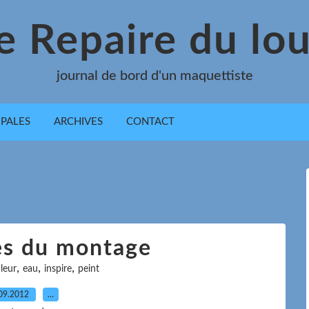
e Repaire du lo
journal de bord d'un maquettiste
IPALES
ARCHIVES
CONTACT
es du montage
,
,
,
leur
eau
inspire
peint
09.2012
…