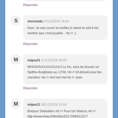
Répondre
S
sterenndu
07/12/2016 18:40
Hum. Je vais ouvrir les boîtes à rabiot ce soir.Il me
semble que c'est jouable...<br /> ;)
Répondre
M
migou31
07/12/2016 09:26
WHOOOUUUUUUUUU! Le hic, sera de trouver un
Spitfire-floatplane au 1/700 <br /> Et désolé pour tes
chevilles <br /> Ha! Ha! Ha!<br /> Jean
Répondre
M
migou31
06/12/2016 13:54
Bonjour Sebastien,<br /> Pour ton Walrus,<br />
http://www.ebay.fr/itm/like/201728991221?