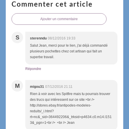
Commenter cet article
Ajouter un commentaire
S
sterenndu
08/12/2016 19:33
Salut Jean, merci pour le lien, j'ai déjà commandé
plusieurs pochettes chez cet artisan qui fait un
superbe travail.
Répondre
M
migou31
07/12/2016 21:11
Rien à voir avec les Spitfire mais tu pourrais trouver
des trucs qui intéressent sur ce site:<br />
http://stores.ebay.fr/antipodes-modeles-
reduits/_i.html?
rt=nc&_sid=364492206&_trksid=p4634.c0.m14.l151
3&_pgn=1<br /> <br /> Jean