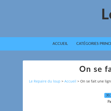
L
ACCUEIL
CATÉGORIES PRINC
On se fa
Le Repaire du loup
>
Accueil
>
On se fait une lig
30.
Pa