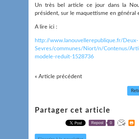
Un très bel article ce jour dans la No
président, sur le maquettisme en général e
A lire ici :
http://www.lanouvellerepublique.fr/Deux-
Sevres/communes/Niort/n/Contenus/Artic
modele-reduit-1528736
« Article précédent
Reto
Partager cet article
Repost
0