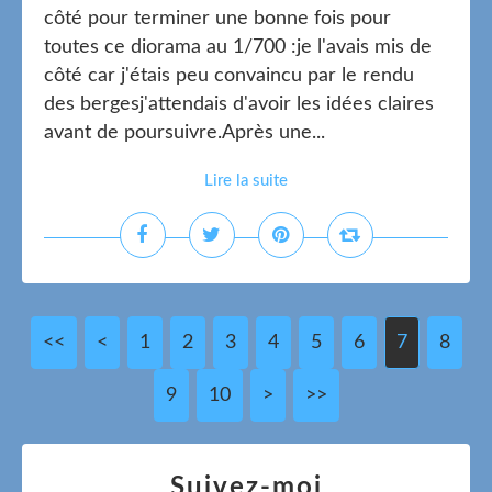
côté pour terminer une bonne fois pour
toutes ce diorama au 1/700 :je l'avais mis de
côté car j'étais peu convaincu par le rendu
des bergesj'attendais d'avoir les idées claires
avant de poursuivre.Après une...
Lire la suite
<<
<
1
2
3
4
5
6
7
8
9
10
20
30
40
50
60
70
80
90
>
>>
Suivez-moi