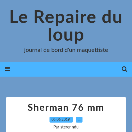
Le Repaire du
loup
journal de bord d'un maquettiste
Sherman 76 mm
05.06.2019
…
Par sterenndu