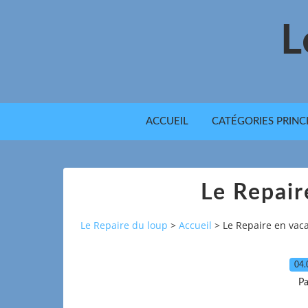
L
ACCUEIL
CATÉGORIES PRINC
Le Repair
Le Repaire du loup
>
Accueil
>
Le Repaire en vac
04.
Pa