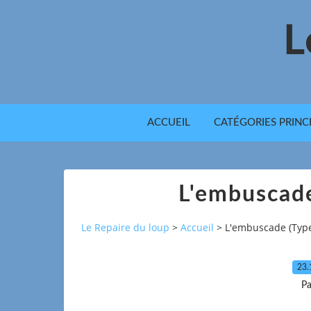
L
ACCUEIL
CATÉGORIES PRINC
L'embuscad
Le Repaire du loup
>
Accueil
>
L'embuscade (Type
23.
Pa