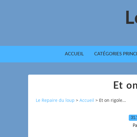
L
ACCUEIL
CATÉGORIES PRINC
Et on
Le Repaire du loup
>
Accueil
>
Et on rigole...
31.
Pa