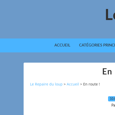
L
ACCUEIL
CATÉGORIES PRINC
En 
Le Repaire du loup
>
Accueil
>
En route !
10.
Pa