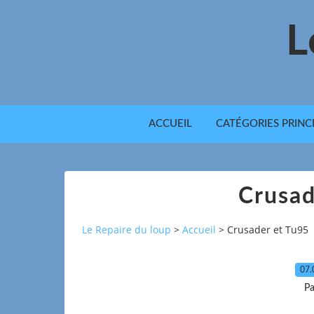
L
ACCUEIL
CATÉGORIES PRINC
Crusad
Le Repaire du loup
>
Accueil
>
Crusader et Tu95
07.
Pa