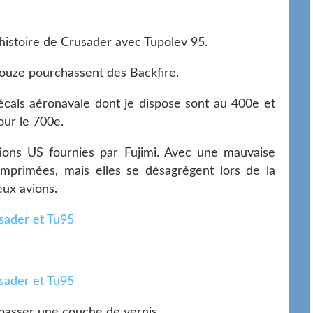
istoire de Crusader avec Tupolev 95.
ouze pourchassent des Backfire.
écals aéronavale dont je dispose sont au 400e et
our le 700e.
ions US fournies par Fujimi. Avec une mauvaise
 imprimées, mais elles se désagrègent lors de la
eux avions.
y passer une couche de vernis.