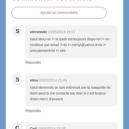
Ajouter un commentaire
S
sterenndu
04/05/2014 18:07
salut stiou<br /> le dash est toujours dispo<br /> on
continue par email ?<br /> mirnyl@yahoo.fr<br />
amicalement<br /> séb
Répondre
S
stiou
03/05/2014 21:49
salut sterenndu je suis intéressé par ta maquette de
dash peut tu me contacte par mail si il est toujour
dispo merci d'avance
Répondre
C
Ced
23/04/2014 23:28