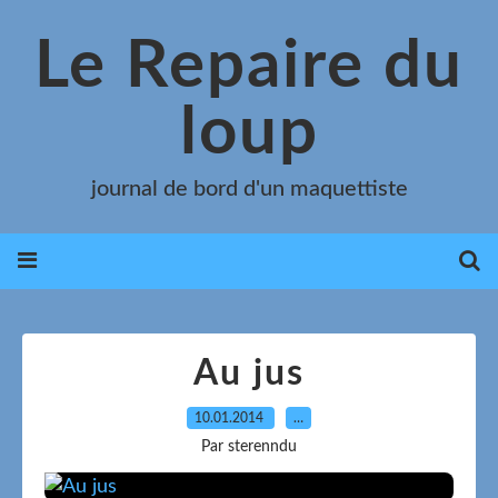
Le Repaire du
loup
journal de bord d'un maquettiste
Au jus
10.01.2014
…
Par sterenndu