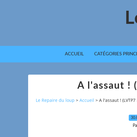
L
ACCUEIL
CATÉGORIES PRINC
A l'assaut !
Le Repaire du loup
>
Accueil
>
A l'assaut ! (LVTP7
30.
Pa