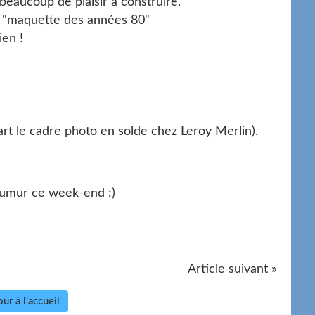
 beaucoup de plaisir à construire.
ir "maquette des années 80"
ien !
art le cadre photo en solde chez Leroy Merlin).
aumur ce week-end :)
Article suivant »
ur à l'accueil